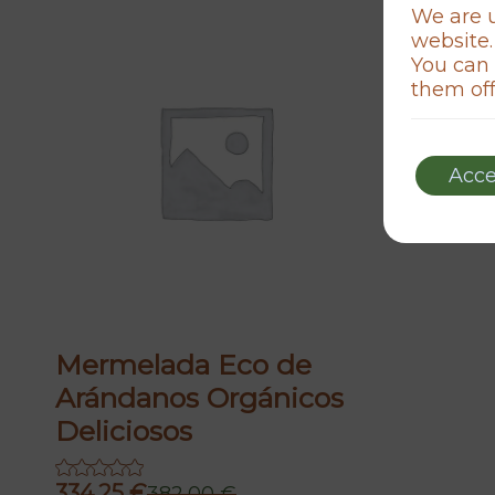
We are u
website.
You can 
them off
Acce
Mermelada Eco de
Arándanos Orgánicos
Deliciosos
334,25
€
382,00
€