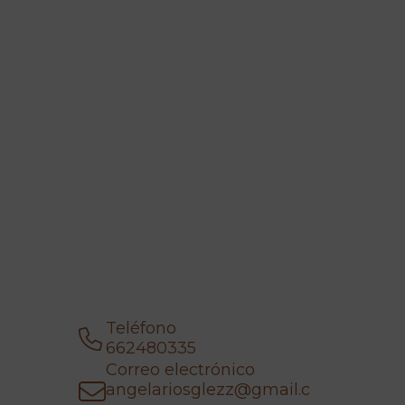
Teléfono
662480335
Correo electrónico
angelariosglezz@gmail.c