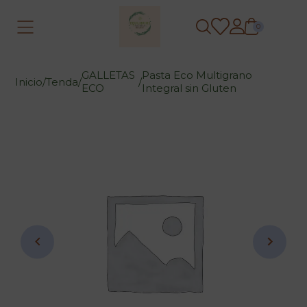
0
GALLETAS
Pasta Eco Multigrano
Inicio
/
Tenda
/
/
ECO
Integral sin Gluten