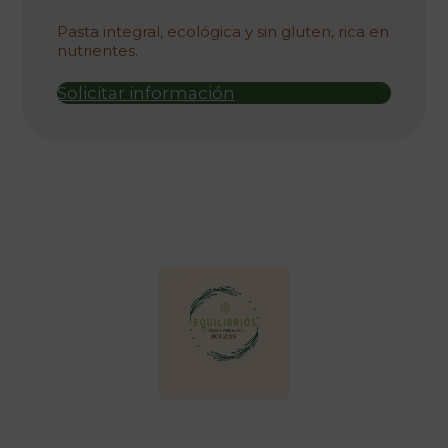
orixinal
actual
era:
é:
Pasta integral, ecológica y sin gluten, rica en
nutrientes.
623,00 €.
389,38 €.
Solicitar información