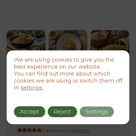
We are using cookies to give you the
best experience on our website.
You can find out more about which
alimentación
pasta eco
cookies we are using or switch them off
sin gluten
in
settings
.
Pasta Eco Multigrano Integral sin
Gluten
Accept
Reject
Settings
O
O
623,00
€
389,38
€
prezo
prezo
Valorar
0 avaliacións