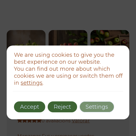
We are using cookies to give you the
best experience on our website.
You can find out more about which
cookies we are using or switch them off
local
orgánico
saludable
in
settings
.
Manzanas Orgánicas Fuji y
Espinacas Verdes
O
O
728,00
€
637,00
€
Accept
Reject
Settings
prezo
prezo
Valorar
0 avaliacións
orixinal
actual
Manzanas Fuji y espinacas verdes,