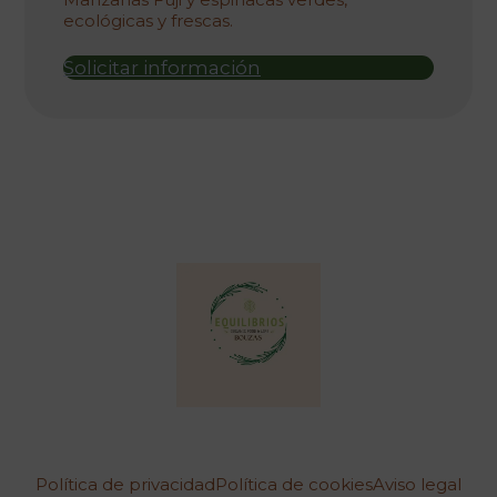
era:
é:
ecológicas y frescas.
728,00 €.
637,00 €.
Solicitar información
Política de privacidad
Política de cookies
Aviso legal