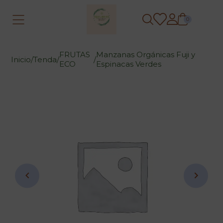
0
FRUTAS
Manzanas Orgánicas Fuji y
Inicio
/
Tenda
/
/
ECO
Espinacas Verdes