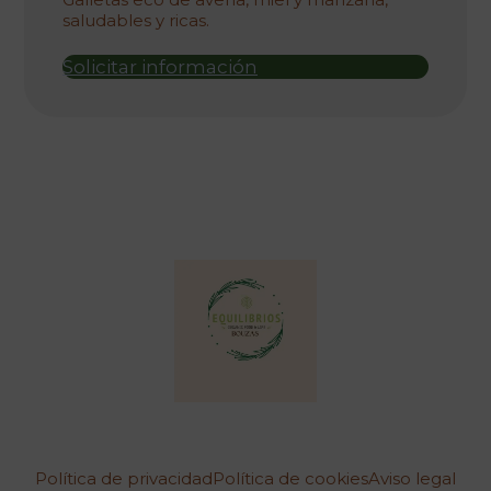
era:
é:
saludables y ricas.
677,00 €.
592,38 €.
Solicitar información
Política de privacidad
Política de cookies
Aviso legal