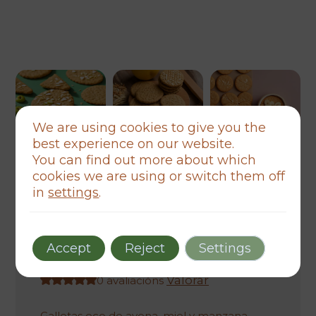
We are using cookies to give you the
best experience on our website.
You can find out more about which
cookies we are using or switch them off
galletas eco
local
saludable
in
settings
.
Galletas de Avena y Miel con
Toque de Manzana Eco
O
O
677,00
€
592,38
€
Accept
Reject
Settings
prezo
prezo
Valorar
0 avaliacións
orixinal
actual
Galletas eco de avena, miel y manzana,