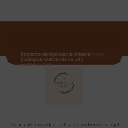
Eco y Salud
Estrategias de Posicionamiento para
Implementación de mercados locales
Proyecto de Agricultura Urbana
Tienda Ecológica Local
eco para Equilibrios
Ecológica: Cultivando Salud y
Sostenibilidad
Política de privacidad
Política de cookies
Aviso legal