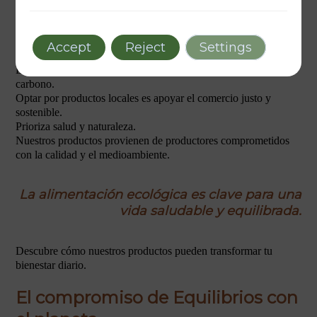
Por qué elegir productos ecológicos locales
Accept
Reject
Settings
La cercanía garantiza frescura, sabor y una menor huella de
carbono.
Optar por productos locales es apoyar el comercio justo y
sostenible.
Prioriza salud y naturaleza.
Nuestros productos provienen de productores comprometidos
con la calidad y el medioambiente.
La alimentación ecológica es clave para una
vida saludable y equilibrada.
Descubre cómo nuestros productos pueden transformar tu
bienestar diario.
El compromiso de Equilibrios con