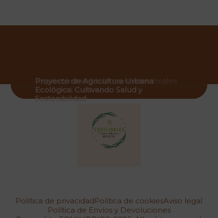
Eco y Salud
Estrategias de Posicionamiento para
Implementación de mercados locales
Proyecto de Agricultura Urbana
Tienda Ecológica Local
eco para Equilibrios
Ecológica: Cultivando Salud y
Sostenibilidad
Política de privacidad
Política de cookies
Aviso legal
Política de Envíos y Devoluciones