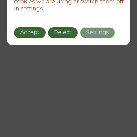
cookies we are using or switch them off
in
settings
.
Accept
Reject
Settings