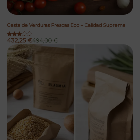
Cesta de Verduras Frescas Eco – Calidad Suprema
432,25
€
494,00
€
El
El
precio
precio
original
actual
era:
es:
494,00 €.
432,25 €.