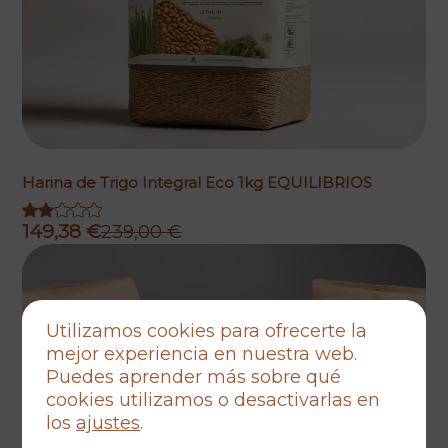
Harina de Trigo Integral Eco 1kg EQUILIBRIOS
149,38
€
239,00
€
El
El
precio
precio
original
actual
era:
es:
Utilizamos cookies para ofrecerte la
239,00 €.
149,38 €.
mejor experiencia en nuestra web.
Puedes aprender más sobre qué
cookies utilizamos o desactivarlas en
los
ajustes
.