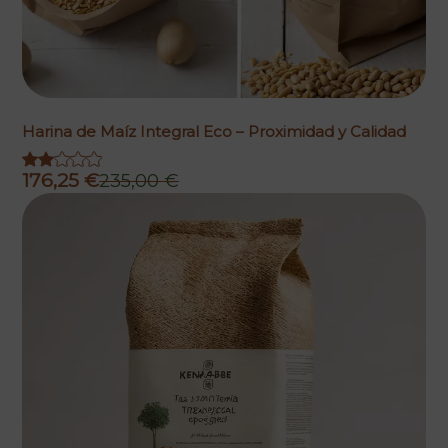
Harina de Maíz Integral Eco – Proximidad y Calidad
176,25
€
235,00
€
El
El
precio
precio
original
actual
era:
es:
235,00 €.
176,25 €.