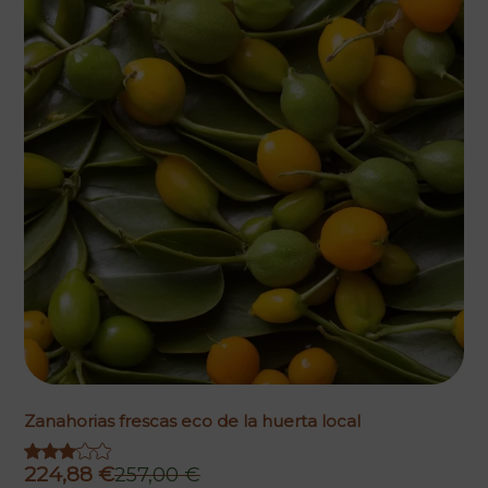
era:
es:
3,38 €.
2,95 €.
Zanahorias frescas eco de la huerta local
224,88
€
257,00
€