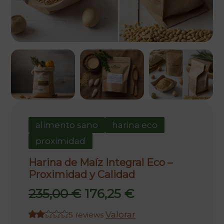
alimento sano
harina eco
proximidad
Harina de Maíz Integral Eco –
Proximidad y Calidad
El
El
235,00
€
176,25
€
precio
precio
Valorar
5 reviews