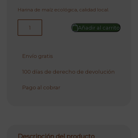
original
actual
era:
es:
Harina de maíz ecológica, calidad local.
235,00 €.
176,25 €.
Añadir al carrito
Envío gratis
100 días de derecho de devolución
Pago al cobrar
Descripción del producto