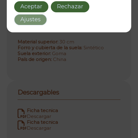
Aceptar
Rechazar
Ajustes
Material y cuidados
Material superior:
30 cm
Forro y cubierta de la suela:
Sintético
Suela exterior:
Goma
País de origen:
China
Descargables
Ficha tecnica
Descargar
Ficha tecnica
Descargar