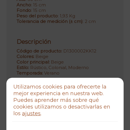
Ancho
: 15 cm
Fondo
: 15 cm
Peso del producto
: 1,93 Kg
Tolerancia de medición (± cm)
: 2 cm
Descripción
Código de producto:
D1300002KK12
Colores:
Beige
Color principal:
Beige
Estilo:
Rústico, Colonial, Moderno
Temporada:
Verano
Utilizamos cookies para ofrecerte la
mejor experiencia en nuestra web.
Puedes aprender más sobre qué
Talla y ajuste
cookies utilizamos o desactivarlas en
los
ajustes
.
Altura del tacón:
Tacón plano (0-3 cm)