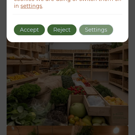
in
settings
.
Accept
Reject
Settings