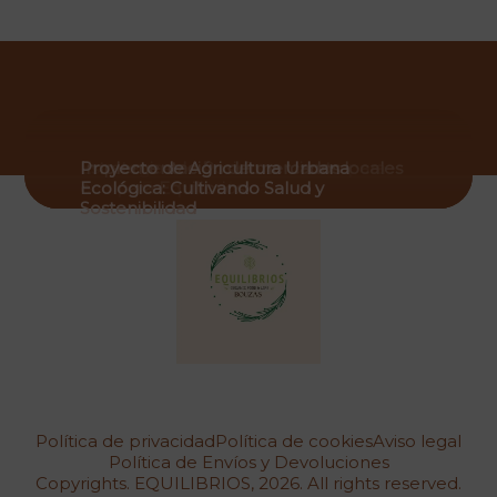
Eco y Salud
Estrategias de Posicionamiento para
Implementación de mercados locales
Proyecto de Agricultura Urbana
Tienda Ecológica Local
eco para Equilibrios
Ecológica: Cultivando Salud y
Sostenibilidad
Política de privacidad
Política de cookies
Aviso legal
Política de Envíos y Devoluciones
Copyrights. EQUILIBRIOS, 2026. All rights reserved.