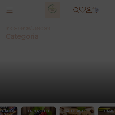
0
Inicio
/
Tienda
/
Categoria
Categoria
NTACIÓN
FRUTAS ECO
GALLETAS ECO
HARIN