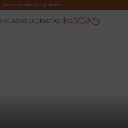
Nosotros
Portfolio
Blog
Contacto
RMELADAS ECO
PASTAS ECO
0