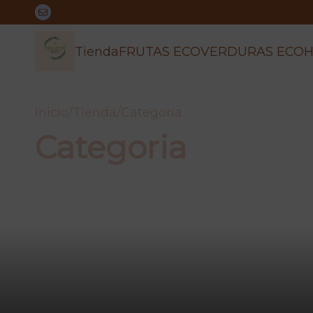
Tienda
FRUTAS ECO
VERDURAS ECO
H
Inicio
/
Tienda
/
Categoria
Categoria