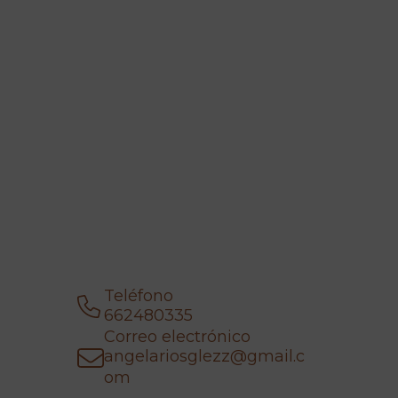
Teléfono
662480335
Correo electrónico
angelariosglezz@gmail.c
om