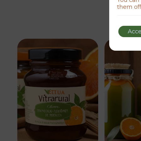
them off
Acce