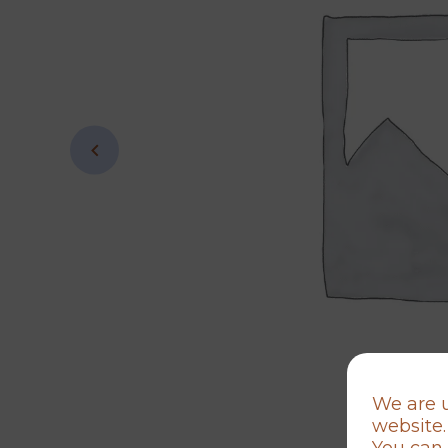
We are u
website.
You can 