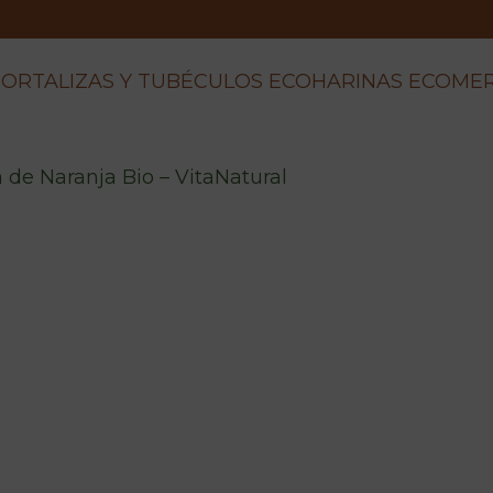
ORTALIZAS Y TUBÉCULOS ECO
HARINAS ECO
ME
de Naranja Bio – VitaNatural