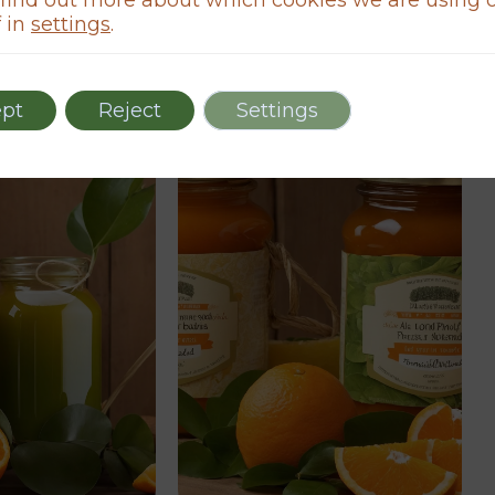
 in
settings
.
pt
Reject
Settings