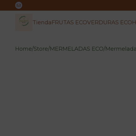
Tienda
FRUTAS ECO
VERDURAS ECO
H
Home
/
Store
/
MERMELADAS ECO
/
Mermelada 