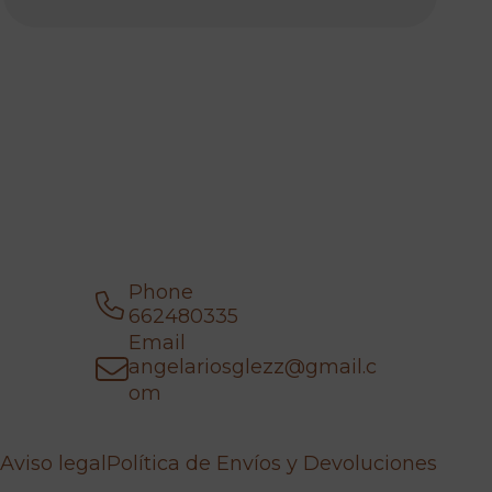
Phone
662480335
Email
angelariosglezz@gmail.c
om
Aviso legal
Política de Envíos y Devoluciones