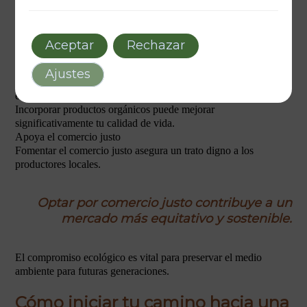
Beneficios de los productos ecológicos para
Aceptar
Rechazar
tu alimentación diaria
Ajustes
Los alimentos ecológicos son ricos en nutrientes esenciales para
el bienestar.
Incorporar productos orgánicos puede mejorar
significativamente tu calidad de vida.
Apoya el comercio justo
Fomentar el comercio justo asegura un trato digno a los
productores locales.
Optar por comercio justo contribuye a un
mercado más equitativo y sostenible.
El compromiso ecológico es vital para preservar el medio
ambiente para futuras generaciones.
Cómo iniciar tu camino hacia una